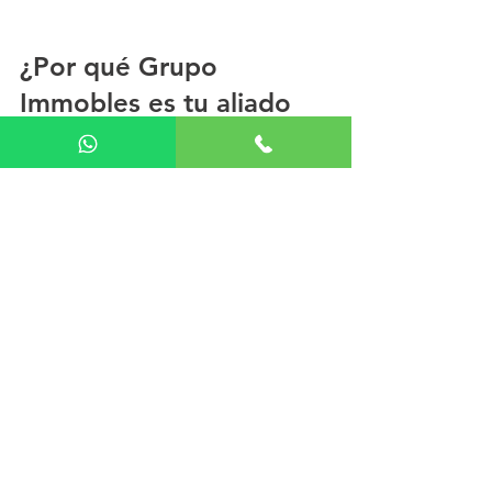
¿Por qué Grupo 
Immobles es tu aliado 
ideal en Chile?
En Grupo Immobles sabemos que 
comprar una vivienda puede ser un 
proceso complejo. Por eso, ofrecemos 
soluciones personalizadas y flexibles 
para que te sientas acompañado en 
cada paso. Nuestro equipo de 
expertos en gestoría inmobiliaria te 
brinda:
Asesoría legal clara y confiable.
Gestión rápida y eficiente de 
todos los trámites.